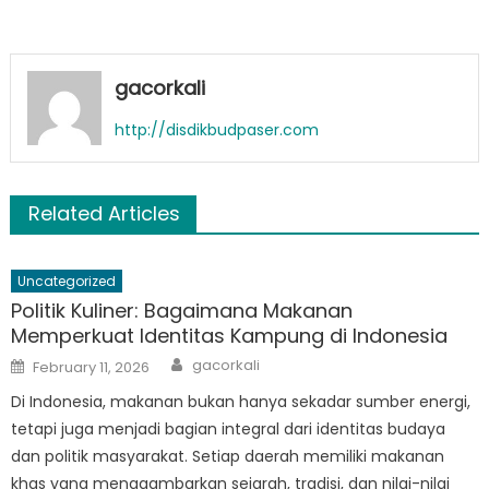
gacorkali
http://disdikbudpaser.com
Related Articles
Uncategorized
Politik Kuliner: Bagaimana Makanan
Memperkuat Identitas Kampung di Indonesia
Author
Posted
gacorkali
February 11, 2026
on
Di Indonesia, makanan bukan hanya sekadar sumber energi,
tetapi juga menjadi bagian integral dari identitas budaya
dan politik masyarakat. Setiap daerah memiliki makanan
khas yang menggambarkan sejarah, tradisi, dan nilai-nilai