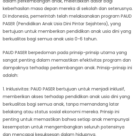
dalam perkembangan anak, meletakkan dasar bagi
PASER
dan
keberhasilan masa depan mereka di sekolah dan seterusnya.
Mengapa
Di Indonesia, pemerintah telah melaksanakan program PAUD
Penting
PASER (Pendidikan Anak Usia Dini Pintar Sejahtera), yang
bertujuan untuk memberikan pendidikan anak usia dini yang
berkualitas bagi semua anak usia 0-6 tahun.
PAUD PASER berpedoman pada prinsip-prinsip utama yang
sangat penting dalam memastikan efektivitas program dan
dampaknya terhadap perkembangan anak. Prinsip-prinsip ini
adalah:
1. Inklusivitas: PAUD PASER bertujuan untuk menjadi inklusif,
memberikan akses terhadap pendidikan anak usia dini yang
berkualitas bagi semua anak, tanpa memandang latar
belakang atau status sosial ekonomi mereka. Prinsip ini
penting untuk memastikan bahwa setiap anak mempunyai
kesempatan untuk mengembangkan seluruh potensinya
dan mencapai kesuksesan dalam hidupnya.