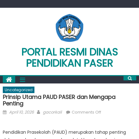
Skip
to
content
PORTAL RESMI DINAS
PENDIDIKAN PASER
Uncategorized
Prinsip Utama PAUD PASER dan Mengapa
Penting
Posted
Author
on
April 10, 2026
gacorkali
Comments Off
on
Prinsip
Utama
Pendidikan Prasekolah (PAUD) merupakan tahap penting
PAUD