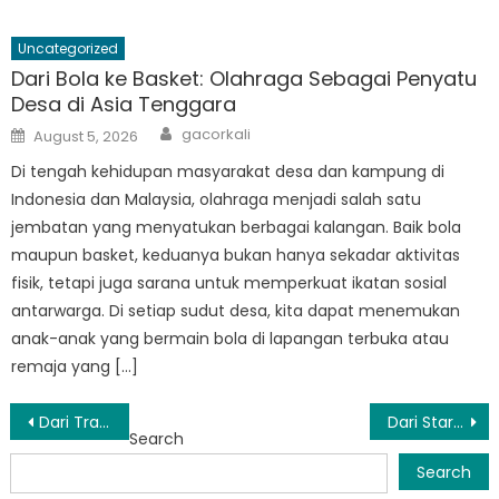
Uncategorized
Dari Bola ke Basket: Olahraga Sebagai Penyatu
Desa di Asia Tenggara
Author
Posted
gacorkali
August 5, 2026
on
Di tengah kehidupan masyarakat desa dan kampung di
Indonesia dan Malaysia, olahraga menjadi salah satu
jembatan yang menyatukan berbagai kalangan. Baik bola
maupun basket, keduanya bukan hanya sekadar aktivitas
fisik, tetapi juga sarana untuk memperkuat ikatan sosial
antarwarga. Di setiap sudut desa, kita dapat menemukan
anak-anak yang bermain bola di lapangan terbuka atau
remaja yang […]
Post
Dari Tradisi ke Teknologi: Bagaimana SMP Paser Menyongsong Masa Depan
Dari Startup Menuju Sukses: Perjalanan TK Paser
Search
navigation
Search