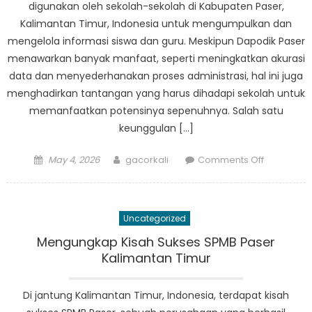
digunakan oleh sekolah-sekolah di Kabupaten Paser,
Kalimantan Timur, Indonesia untuk mengumpulkan dan
mengelola informasi siswa dan guru. Meskipun Dapodik Paser
menawarkan banyak manfaat, seperti meningkatkan akurasi
data dan menyederhanakan proses administrasi, hal ini juga
menghadirkan tantangan yang harus dihadapi sekolah untuk
memanfaatkan potensinya sepenuhnya. Salah satu
keunggulan […]
Posted
Author
on
May 4, 2026
gacorkali
Comments Off
on
Menavigas
Manfaat
dan
Uncategorized
Tantanga
Dapodik
Mengungkap Kisah Sukses SPMB Paser
Paser
Kalimantan Timur
Di jantung Kalimantan Timur, Indonesia, terdapat kisah