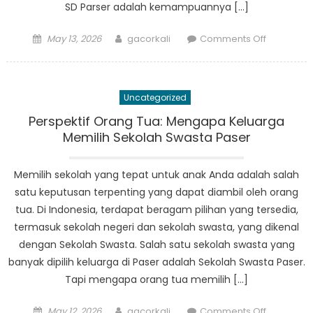
SD Parser adalah kemampuannya […]
Posted
Author
on
May 13, 2026
gacorkali
Comments Off
on
Membuka
Kekuatan
SD
Uncategorized
Paser:
Yang
Perspektif Orang Tua: Mengapa Keluarga
Perlu
Memilih Sekolah Swasta Paser
Anda
Ketahui
Memilih sekolah yang tepat untuk anak Anda adalah salah
satu keputusan terpenting yang dapat diambil oleh orang
tua. Di Indonesia, terdapat beragam pilihan yang tersedia,
termasuk sekolah negeri dan sekolah swasta, yang dikenal
dengan Sekolah Swasta. Salah satu sekolah swasta yang
banyak dipilih keluarga di Paser adalah Sekolah Swasta Paser.
Tapi mengapa orang tua memilih […]
Posted
Author
on
May 12, 2026
gacorkali
Comments Off