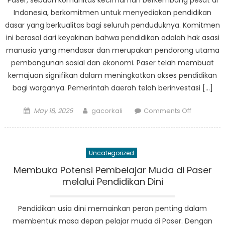
Paser, sebuah komunitas kecil namun berkembang pesat di
Pendidika
Indonesia, berkomitmen untuk menyediakan pendidikan
Menenga
dasar yang berkualitas bagi seluruh penduduknya. Komitmen
Paser
ini berasal dari keyakinan bahwa pendidikan adalah hak asasi
manusia yang mendasar dan merupakan pendorong utama
pembangunan sosial dan ekonomi. Paser telah membuat
kemajuan signifikan dalam meningkatkan akses pendidikan
bagi warganya. Pemerintah daerah telah berinvestasi […]
Posted
Author
on
May 18, 2026
gacorkali
Comments Off
on
Komitmen
Paser
terhadap
Uncategorized
Pendidika
Dasar
Membuka Potensi Pembelajar Muda di Paser
Berkualita
melalui Pendidikan Dini
untuk
Semua
Pendidikan usia dini memainkan peran penting dalam
membentuk masa depan pelajar muda di Paser. Dengan