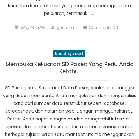
kurikulum komprehensif yang mencakup berbagai mata
pelajaran, termasuk […]
Posted
Author
on
May 14, 2026
gacorkali
Comments Off
on
SMP
Paser:
Model
Uncategorized
Unggulan
dalam
Membuka Kekuatan SD Paser: Yang Perlu Anda
Pendidika
Ketahui
dan
Pengemb
SD Parser, atau Structured Data Parser, adalah alat canggih
Masyarak
yang dapat membantu Anda mengekstrak dan menganalisis
data dari sumber data terstruktur seperti database,
spreadsheet, dan halaman web. Dengan menggunakan SD
Parser, Anda dapat dengan mudah mengambil informasi
spesifik dari sumber tersebut dan memanipulasinya untuk
berbagai tujuan. Salah satu manfaat utama menggunakan