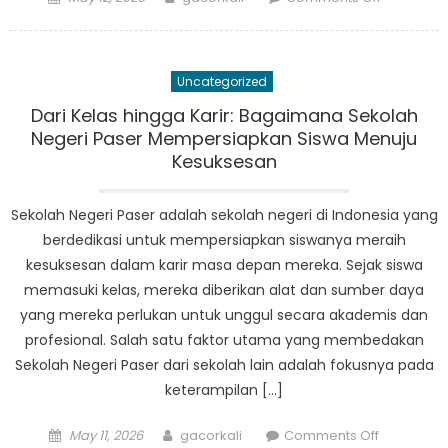
on
Perspektif
Orang
Tua:
Uncategorized
Mengapa
Keluarga
Dari Kelas hingga Karir: Bagaimana Sekolah
Memilih
Negeri Paser Mempersiapkan Siswa Menuju
Sekolah
Kesuksesan
Swasta
Paser
Sekolah Negeri Paser adalah sekolah negeri di Indonesia yang
berdedikasi untuk mempersiapkan siswanya meraih
kesuksesan dalam karir masa depan mereka. Sejak siswa
memasuki kelas, mereka diberikan alat dan sumber daya
yang mereka perlukan untuk unggul secara akademis dan
profesional. Salah satu faktor utama yang membedakan
Sekolah Negeri Paser dari sekolah lain adalah fokusnya pada
keterampilan […]
Posted
Author
on
May 11, 2026
gacorkali
Comments Off