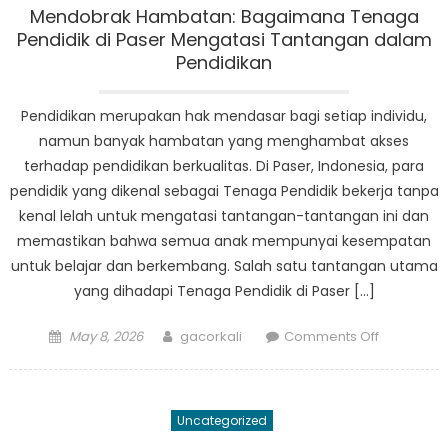
dengan
Mendobrak Hambatan: Bagaimana Tenaga
GTK
Pendidik di Paser Mengatasi Tantangan dalam
Parser
Pendidikan
Pendidikan merupakan hak mendasar bagi setiap individu,
namun banyak hambatan yang menghambat akses
terhadap pendidikan berkualitas. Di Paser, Indonesia, para
pendidik yang dikenal sebagai Tenaga Pendidik bekerja tanpa
kenal lelah untuk mengatasi tantangan-tantangan ini dan
memastikan bahwa semua anak mempunyai kesempatan
untuk belajar dan berkembang. Salah satu tantangan utama
yang dihadapi Tenaga Pendidik di Paser […]
Posted
Author
on
May 8, 2026
gacorkali
Comments Off
on
Mendobra
Hambatan
Bagaiman
Uncategorized
Tenaga