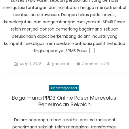
sukses SPMB Paser, sebuah perusahaan yang berhasil
mengatasi tantangan dan hambatan hingga menjadi simbol
kesuksesan di kawasan. Dengan fokus pada inovasi,
keberlanjutan, dan pengembangan masyarakat, SPMB Paser
telah menjadi contoh cemerlang bagaimana sebuah
perusahaan dapat berkembang dalam industri yang
kompetitif sekaligus memberikan kontribusi positif terhadap
lingkungannya. SPMB Paser […]
Posted
Author
on
May 3, 2026
gacorkali
Comments Off
on
Mengungk
Kisah
Sukses
Uncategorized
SPMB
Paser
Bagaimana PPDB Online Paser Merevolusi
Kalimanta
Penerimaan Sekolah
Timur
Dalam beberapa tahun terakhir, proses tradisional
penerimaan sekolah telah mengalami transformasi