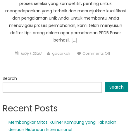
proses seleksi yang kompetitif, penting untuk
mengedepankan yang terbaik dan menunjukkan kualifikasi
dan pengalaman unik Anda. Untuk membantu Anda
menavigasi proses permohonan, kami telah menyusun
daftar tips orang dalam agar permohonan PPDB Paser
berhasil. […]
Posted
Author
on
May 1, 2026
gacorkali
Comments Off
on
Insider
Tips
Agar
Search
Aplikasi
PPDB
Search
Paser
Sukses
Recent Posts
Membongkar Mitos: Kuliner Kampung yang Tak Kalah
dengan Hidangan Internasional