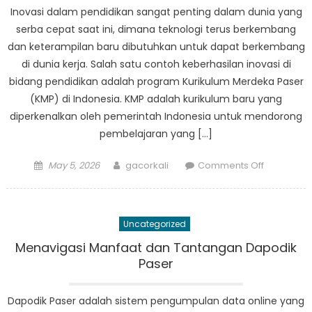
Bridging
Inovasi dalam pendidikan sangat penting dalam dunia yang
the
serba cepat saat ini, dimana teknologi terus berkembang
Education
dan keterampilan baru dibutuhkan untuk dapat berkembang
Gap
di dunia kerja. Salah satu contoh keberhasilan inovasi di
in
bidang pendidikan adalah program Kurikulum Merdeka Paser
Rural
(KMP) di Indonesia. KMP adalah kurikulum baru yang
Areas
diperkenalkan oleh pemerintah Indonesia untuk mendorong
pembelajaran yang […]
Posted
Author
on
May 5, 2026
gacorkali
Comments Off
on
Inovasi
Pendidikan
Kesukses
Uncategorized
Kurikulum
Merdeka
Menavigasi Manfaat dan Tantangan Dapodik
Paser
Paser
Dapodik Paser adalah sistem pengumpulan data online yang