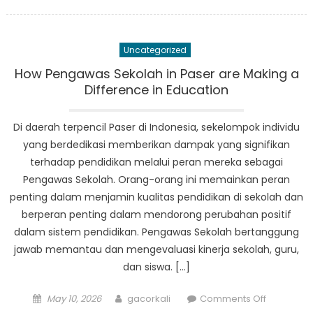
on
Dari
Kelas
hingga
Uncategorized
Karir:
Bagaiman
How Pengawas Sekolah in Paser are Making a
Sekolah
Difference in Education
Negeri
Paser
Di daerah terpencil Paser di Indonesia, sekelompok individu
Mempersi
yang berdedikasi memberikan dampak yang signifikan
Siswa
terhadap pendidikan melalui peran mereka sebagai
Menuju
Pengawas Sekolah. Orang-orang ini memainkan peran
Kesukses
penting dalam menjamin kualitas pendidikan di sekolah dan
berperan penting dalam mendorong perubahan positif
dalam sistem pendidikan. Pengawas Sekolah bertanggung
jawab memantau dan mengevaluasi kinerja sekolah, guru,
dan siswa. […]
Posted
Author
on
May 10, 2026
gacorkali
Comments Off