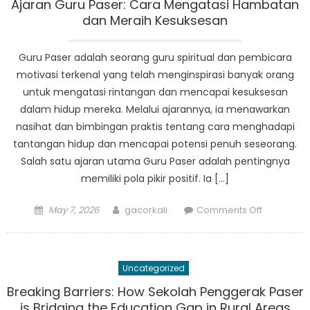
Pendidik
Ajaran Guru Paser: Cara Mengatasi Hambatan
di
dan Meraih Kesuksesan
Paser
Mengatasi
Guru Paser adalah seorang guru spiritual dan pembicara
Tantanga
motivasi terkenal yang telah menginspirasi banyak orang
dalam
untuk mengatasi rintangan dan mencapai kesuksesan
Pendidika
dalam hidup mereka. Melalui ajarannya, ia menawarkan
nasihat dan bimbingan praktis tentang cara menghadapi
tantangan hidup dan mencapai potensi penuh seseorang.
Salah satu ajaran utama Guru Paser adalah pentingnya
memiliki pola pikir positif. Ia […]
Posted
Author
on
May 7, 2026
gacorkali
Comments Off
on
Ajaran
Guru
Paser:
Uncategorized
Cara
Mengatasi
Breaking Barriers: How Sekolah Penggerak Paser
Hambatan
is Bridging the Education Gap in Rural Areas