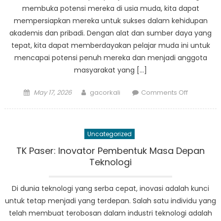
membuka potensi mereka di usia muda, kita dapat
mempersiapkan mereka untuk sukses dalam kehidupan
akademis dan pribadi. Dengan alat dan sumber daya yang
tepat, kita dapat memberdayakan pelajar muda ini untuk
mencapai potensi penuh mereka dan menjadi anggota
masyarakat yang […]
Posted
Author
on
May 17, 2026
gacorkali
Comments Off
on
Membuka
Potensi
Pembelaj
Uncategorized
Muda
di
TK Paser: Inovator Pembentuk Masa Depan
Paser
Teknologi
melalui
Pendidika
Di dunia teknologi yang serba cepat, inovasi adalah kunci
Dini
untuk tetap menjadi yang terdepan. Salah satu individu yang
telah membuat terobosan dalam industri teknologi adalah