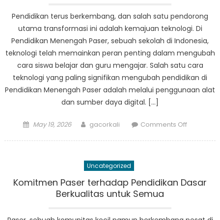
Pendidikan terus berkembang, dan salah satu pendorong
utama transformasi ini adalah kemajuan teknologi. Di
Pendidikan Menengah Paser, sebuah sekolah di Indonesia,
teknologi telah memainkan peran penting dalam mengubah
cara siswa belajar dan guru mengajar. Salah satu cara
teknologi yang paling signifikan mengubah pendidikan di
Pendidikan Menengah Paser adalah melalui penggunaan alat
dan sumber daya digital. […]
Posted
Author
on
May 19, 2026
gacorkali
Comments Off
on
The
Role
of
Uncategorized
Technolo
in
Komitmen Paser terhadap Pendidikan Dasar
Transform
Berkualitas untuk Semua
Education
at