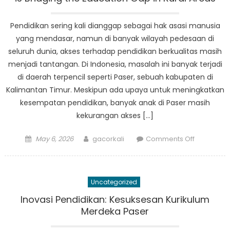
dan
Meraih
Pendidikan sering kali dianggap sebagai hak asasi manusia
Kesukses
yang mendasar, namun di banyak wilayah pedesaan di
seluruh dunia, akses terhadap pendidikan berkualitas masih
menjadi tantangan. Di Indonesia, masalah ini banyak terjadi
di daerah terpencil seperti Paser, sebuah kabupaten di
Kalimantan Timur. Meskipun ada upaya untuk meningkatkan
kesempatan pendidikan, banyak anak di Paser masih
kekurangan akses […]
Posted
Author
on
May 6, 2026
gacorkali
Comments Off
on
Breaking
Barriers:
How
Uncategorized
Sekolah
Penggera
Inovasi Pendidikan: Kesuksesan Kurikulum
Paser
Merdeka Paser
is