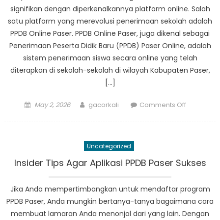
signifikan dengan diperkenalkannya platform online. Salah
satu platform yang merevolusi penerimaan sekolah adalah
PPDB Online Paser. PPDB Online Paser, juga dikenal sebagai
Penerimaan Peserta Didik Baru (PPDB) Paser Online, adalah
sistem penerimaan siswa secara online yang telah
diterapkan di sekolah-sekolah di wilayah Kabupaten Paser,
[…]
Posted
Author
on
May 2, 2026
gacorkali
Comments Off
on
Bagaiman
PPDB
Online
Uncategorized
Paser
Merevolus
Insider Tips Agar Aplikasi PPDB Paser Sukses
Penerima
Sekolah
Jika Anda mempertimbangkan untuk mendaftar program
PPDB Paser, Anda mungkin bertanya-tanya bagaimana cara
membuat lamaran Anda menonjol dari yang lain. Dengan