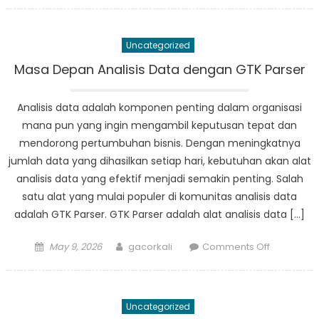
on
How
Pengawa
Sekolah
Uncategorized
in
Paser
Masa Depan Analisis Data dengan GTK Parser
are
Making
Analisis data adalah komponen penting dalam organisasi
a
mana pun yang ingin mengambil keputusan tepat dan
Difference
mendorong pertumbuhan bisnis. Dengan meningkatnya
in
jumlah data yang dihasilkan setiap hari, kebutuhan akan alat
Education
analisis data yang efektif menjadi semakin penting. Salah
satu alat yang mulai populer di komunitas analisis data
adalah GTK Parser. GTK Parser adalah alat analisis data […]
Posted
Author
on
May 9, 2026
gacorkali
Comments Off
on
Masa
Depan
Analisis
Uncategorized
Data