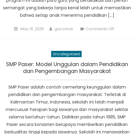
program ini adalah para guru yang berdedikasi dan penuh
semangat yang bekerja tanpa kenal lelah untuk memastikan
bahwa setiap anak menerima pendidikan […]
Posted
Author
on
May 15, 2026
gacorkali
Comments Off
on
Temui
Guru
di
Uncategorized
Balik
Kesukses
SMP Paser: Model Unggulan dalam Pendidikan
Program
dan Pengembangan Masyarakat
PAUD
PASER
SMP Paser adalah contoh cemerlang keunggulan dalam
pendidikan dan pengembangan masyarakat. Terletak di
Kalimantan Timur, Indonesia, sekolah ini telah menjadi
mercusuar harapan bagi siswanya dan masyarakat sekitar
selama bertahun-tahun. Didirikan pada tahun 1985, SMP
Paser secara konsisten berupaya memberikan pendidikan
berkualitas tinggi kepada siswanya. Sekolah ini menawarkan