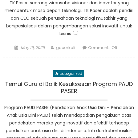
TK Paser, seorang wirausaha visioner dan inovator yang
membentuk masa depan teknologi. TK Paser adalah pendiri
dan CEO sebuah perusahaan teknologi mutakhir yang
berspesialisasi dalam pengembangan solusi inovatif untuk
bisnis […]
Posted
Author
on
May 16, 2026
gacorkali
Comments Off
on
TK
Paser:
Inovator
Uncategorized
Pembentu
Masa
Temui Guru di Balik Kesuksesan Program PAUD
Depan
PASER
Teknologi
Program PAUD PASER (Pendidikan Anak Usia Dini – Pendidikan
Anak Usia Dini PAUD) telah mendapatkan pengakuan atas
pendekatan mereka yang inovatif dan efektif terhadap
pendidikan anak usia dini di Indonesia. Inti dari keberhasilan