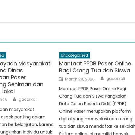
ed
Uncategorized
ayaan Masyarakat:
Manfaat PPDB Paser Online
na Dinas
Bagi Orang Tua dan Siswa
aan Paser
Author
Posted
gacorkali
March 28, 2026
on
ng Seniman dan
Manfaat PPDB Paser Online Bagi
 Lokal
Orang Tua dan Siswa Pangkalan
Author
gacorkali
2026
Data Calon Peserta Didik (PPDB)
aan masyarakat
Online Paser merupakan platform
aspek penting dalam
digital yang merevolusi cara orang
n berkelanjutan, karena
tua dan siswa mendaftar ke sekolah
ungkinkan individu untuk
Sistem online ini memiliki banyak