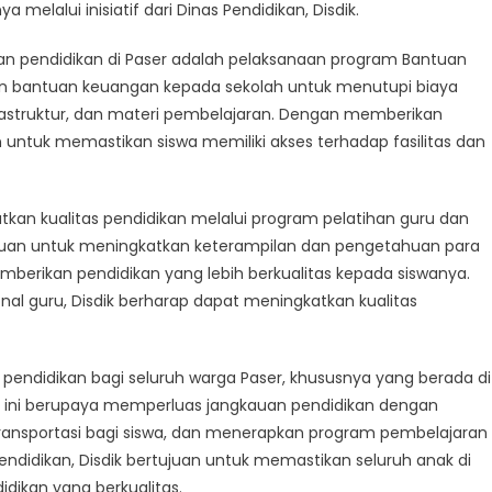
ilik
melalui inisiatif dari Dinas Pendidikan, Disdik.
bih
kan pendidikan di Paser adalah pelaksanaan program Bantuan
kat
iatif
an bantuan keuangan kepada sekolah untuk menutupi biaya
dik
nfrastruktur, dan materi pembelajaran. Dengan memberikan
n untuk memastikan siswa memiliki akses terhadap fasilitas dan
tkan kualitas pendidikan melalui program pelatihan guru dan
ujuan untuk meningkatkan keterampilan dan pengetahuan para
erikan pendidikan yang lebih berkualitas kepada siswanya.
l guru, Disdik berharap dapat meningkatkan kualitas
es pendidikan bagi seluruh warga Paser, khususnya yang berada di
en ini berupaya memperluas jangkauan pendidikan dengan
nsportasi bagi siswa, dan menerapkan program pembelajaran
ndidikan, Disdik bertujuan untuk memastikan seluruh anak di
ikan yang berkualitas.