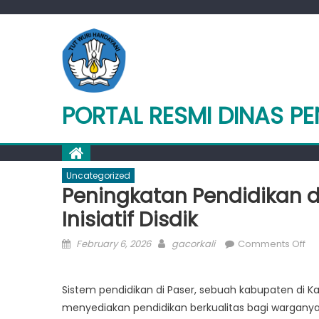
Skip
to
content
PORTAL RESMI DINAS PE
Uncategorized
Peningkatan Pendidikan di
Inisiatif Disdik
Posted
Author
on
February 6, 2026
gacorkali
Comments Off
on
Pe
Pe
Sistem pendidikan di Paser, sebuah kabupaten di
di
menyediakan pendidikan berkualitas bagi warganya
Pa