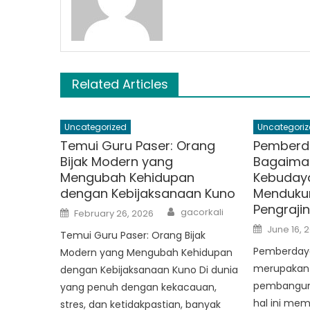
Related Articles
Uncategorized
Uncategoriz
Temui Guru Paser: Orang
Pemberd
Bijak Modern yang
Bagaima
Mengubah Kehidupan
Kebuday
dengan Kebijaksanaan Kuno
Menduku
Pengrajin
Author
Posted
gacorkali
February 26, 2026
on
Posted
June 16, 
Temui Guru Paser: Orang Bijak
on
Pemberday
Modern yang Mengubah Kehidupan
merupakan 
dengan Kebijaksanaan Kuno Di dunia
pembanguna
yang penuh dengan kekacauan,
hal ini mem
stres, dan ketidakpastian, banyak