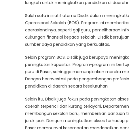
Men
langkah untuk meningkatkan pendidikan di daerahnya 
Le
Salah satu inisiatif utama Disdik dalam meningkat
De
Inis
Operasional Sekolah (BOS). Program ini memberik
Dis
operasionalnya, seperti gaji guru, pemeliharaan i
dukungan finansial kepada sekolah, Disdik bertujua
sumber daya pendidikan yang berkualitas.
Selain program BOS, Disdik juga berupaya meningka
peningkatan kapasitas. Program-program ini bert
guru di Paser, sehingga memungkinkan mereka memb
Dengan berinvestasi pada pengembangan profesiona
pendidikan di daerah secara keseluruhan.
Selain itu, Disdik juga fokus pada peningkatan aks
daerah terpencil dan kurang terlayani. Departem
membangun sekolah baru, memberikan bantuan tra
jarak jauh. Dengan meningkatkan akses terhadap pe
Paser mempunyai kesempatan mendapatkan pendid