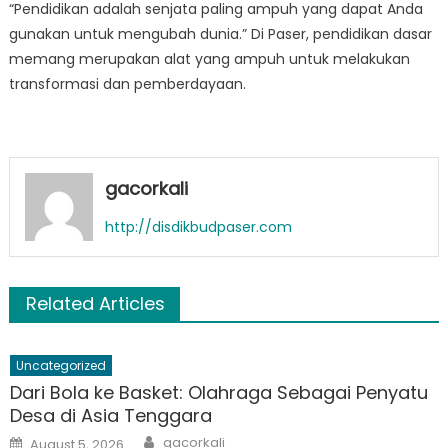
“Pendidikan adalah senjata paling ampuh yang dapat Anda
gunakan untuk mengubah dunia.” Di Paser, pendidikan dasar
memang merupakan alat yang ampuh untuk melakukan
transformasi dan pemberdayaan.
gacorkali
http://disdikbudpaser.com
Related Articles
Uncategorized
Dari Bola ke Basket: Olahraga Sebagai Penyatu
Desa di Asia Tenggara
Author
Posted
gacorkali
August 5, 2026