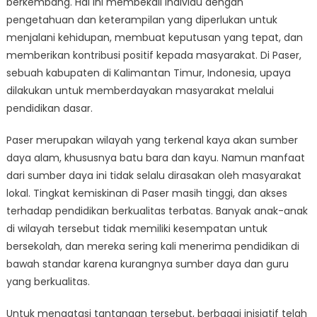
berkembang. Hal ini membekali individu dengan
Pendidikan
Dasar
pengetahuan dan keterampilan yang diperlukan untuk
di
menjalani kehidupan, membuat keputusan yang tepat, dan
Paser
memberikan kontribusi positif kepada masyarakat. Di Paser,
sebuah kabupaten di Kalimantan Timur, Indonesia, upaya
dilakukan untuk memberdayakan masyarakat melalui
pendidikan dasar.
Paser merupakan wilayah yang terkenal kaya akan sumber
daya alam, khususnya batu bara dan kayu. Namun manfaat
dari sumber daya ini tidak selalu dirasakan oleh masyarakat
lokal. Tingkat kemiskinan di Paser masih tinggi, dan akses
terhadap pendidikan berkualitas terbatas. Banyak anak-anak
di wilayah tersebut tidak memiliki kesempatan untuk
bersekolah, dan mereka sering kali menerima pendidikan di
bawah standar karena kurangnya sumber daya dan guru
yang berkualitas.
Untuk mengatasi tantangan tersebut, berbagai inisiatif telah