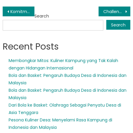
Post
Komitmen Paser terhadap Pendidikan Anak Usia Dini yang Berkualitas
Challenges and Opportunities in Pendidikan Menengah Paser: A Closer Look
Search
navigation
Search
Recent Posts
Membongkar Mitos: Kuliner Kampung yang Tak Kalah
dengan Hidangan Internasional
Bola dan Basket: Pengaruh Budaya Desa di Indonesia dan
Malaysia
Bola dan Basket: Pengaruh Budaya Desa di Indonesia dan
Malaysia
Dari Bola ke Basket: Olahraga Sebagai Penyatu Desa di
Asia Tenggara
Pesona Kuliner Desa: Menyelami Rasa Kampung di
Indonesia dan Malaysia