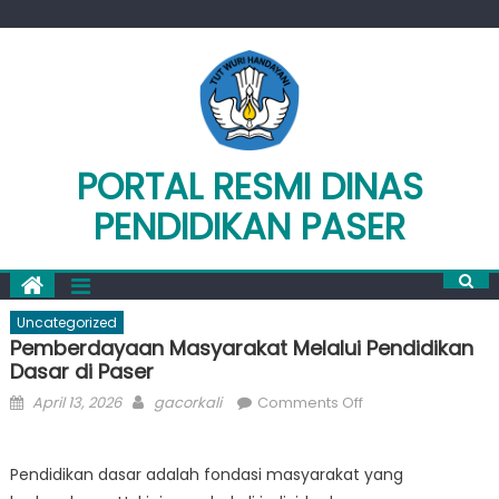
Skip
to
content
PORTAL RESMI DINAS
PENDIDIKAN PASER
Uncategorized
Pemberdayaan Masyarakat Melalui Pendidikan
Dasar di Paser
Posted
Author
on
April 13, 2026
gacorkali
Comments Off
on
Pemberdayaan
Masyarakat
Pendidikan dasar adalah fondasi masyarakat yang
Melalui