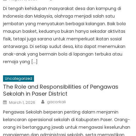
on
Di tengah kehidupan masyarakat desa dan kampung di
Indonesia dan Malaysia, olahraga menjadi salah satu
jembatan yang menyatukan berbagai kalangan. Baik bola
maupun basket, keduanya bukan hanya sekadar aktivitas
fisik, tetapi juga sarana untuk memperkuat ikatan sosial
antarwarga. Di setiap sudut desa, kita dapat menemukan
anak-anak yang bermain bola di lapangan terbuka atau
remaja yang […]
Uncategorized
The Role and Responsibilities of Pengawas
Sekolah in Paser District
Author
Posted
gacorkali
March 1, 2026
on
Pengawas Sekolah berperan penting dalam menjamin
kelancaran operasional sekolah di Kabupaten Paser. Orang-
orang ini bertanggung jawab untuk mengawasi keseluruhan
manajemen dan administrasi sekolah, serta memastikan