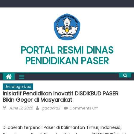
Skip
to
content
PORTAL RESMI DINAS
PENDIDIKAN PASER
Uncategorized
Inisiatif Pendidikan Inovatif DISDIKBUD PASER
Bikin Geger di Masyarakat
Posted
Author
on
June 12, 2026
gacorkali
Comments Off
on
Inisiatif
Pendidikan
Di daerah terpencil Paser di Kalimantan Timur, Indonesia,
Inovatif