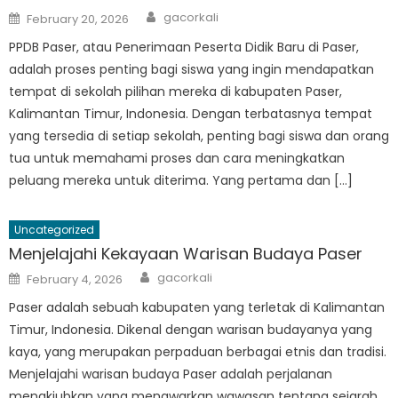
Author
Posted
gacorkali
February 20, 2026
on
PPDB Paser, atau Penerimaan Peserta Didik Baru di Paser,
adalah proses penting bagi siswa yang ingin mendapatkan
tempat di sekolah pilihan mereka di kabupaten Paser,
Kalimantan Timur, Indonesia. Dengan terbatasnya tempat
yang tersedia di setiap sekolah, penting bagi siswa dan orang
tua untuk memahami proses dan cara meningkatkan
peluang mereka untuk diterima. Yang pertama dan […]
Uncategorized
Menjelajahi Kekayaan Warisan Budaya Paser
Author
Posted
gacorkali
February 4, 2026
on
Paser adalah sebuah kabupaten yang terletak di Kalimantan
Timur, Indonesia. Dikenal dengan warisan budayanya yang
kaya, yang merupakan perpaduan berbagai etnis dan tradisi.
Menjelajahi warisan budaya Paser adalah perjalanan
menakjubkan yang menawarkan wawasan tentang sejarah,