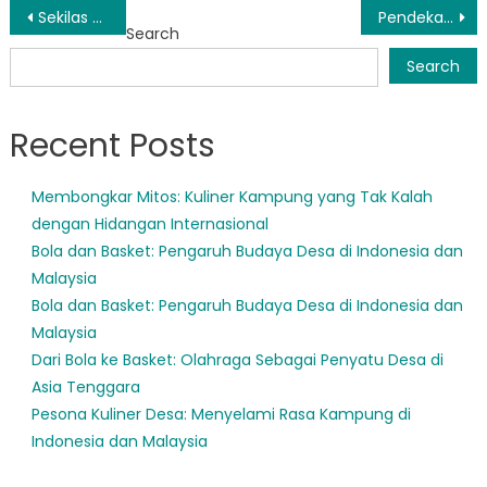
Post
Sekilas Tentang Identitas Budaya Unik Paser
Pendekatan Inovatif dalam Pendidikan: Kesuksesan Disdik Paser
Search
navigation
Search
Recent Posts
Membongkar Mitos: Kuliner Kampung yang Tak Kalah
dengan Hidangan Internasional
Bola dan Basket: Pengaruh Budaya Desa di Indonesia dan
Malaysia
Bola dan Basket: Pengaruh Budaya Desa di Indonesia dan
Malaysia
Dari Bola ke Basket: Olahraga Sebagai Penyatu Desa di
Asia Tenggara
Pesona Kuliner Desa: Menyelami Rasa Kampung di
Indonesia dan Malaysia