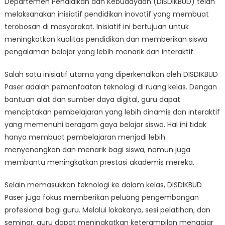
Departemen Pendidikan dan Kebudayaan (DISDIKBUD) telah
DISDIKBUD
PASER
melaksanakan inisiatif pendidikan inovatif yang membuat
Bikin
terobosan di masyarakat. Inisiatif ini bertujuan untuk
Geger
meningkatkan kualitas pendidikan dan memberikan siswa
di
pengalaman belajar yang lebih menarik dan interaktif.
Masyarakat
Salah satu inisiatif utama yang diperkenalkan oleh DISDIKBUD
Paser adalah pemanfaatan teknologi di ruang kelas. Dengan
bantuan alat dan sumber daya digital, guru dapat
menciptakan pembelajaran yang lebih dinamis dan interaktif
yang memenuhi beragam gaya belajar siswa. Hal ini tidak
hanya membuat pembelajaran menjadi lebih
menyenangkan dan menarik bagi siswa, namun juga
membantu meningkatkan prestasi akademis mereka.
Selain memasukkan teknologi ke dalam kelas, DISDIKBUD
Paser juga fokus memberikan peluang pengembangan
profesional bagi guru. Melalui lokakarya, sesi pelatihan, dan
seminar, guru dapat meningkatkan keterampilan mengajar