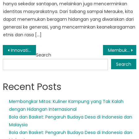
hanya sekedar santapan, melainkan juga mencerminkan
identitas masyarakatnya. Dari Sabang sampai Merauke, kita
dapat menemukan beragam hidangan yang diwariskan dari
generasi ke generasi, yang mencerminkan keanekaragaman
etnis dan rasa […]
Post
Innovating Public Services: How Pelayanan Publik Disdikbud Paser is Leading the Way
Membuka Potensi Sistem Pendidikan Paser Melalui Analisis Data
Search
navigation
Search
Recent Posts
Membongkar Mitos: Kuliner Kampung yang Tak Kalah
dengan Hidangan Internasional
Bola dan Basket: Pengaruh Budaya Desa di Indonesia dan
Malaysia
Bola dan Basket: Pengaruh Budaya Desa di Indonesia dan