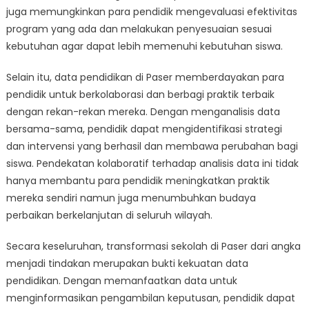
juga memungkinkan para pendidik mengevaluasi efektivitas
program yang ada dan melakukan penyesuaian sesuai
kebutuhan agar dapat lebih memenuhi kebutuhan siswa.
Selain itu, data pendidikan di Paser memberdayakan para
pendidik untuk berkolaborasi dan berbagi praktik terbaik
dengan rekan-rekan mereka. Dengan menganalisis data
bersama-sama, pendidik dapat mengidentifikasi strategi
dan intervensi yang berhasil dan membawa perubahan bagi
siswa. Pendekatan kolaboratif terhadap analisis data ini tidak
hanya membantu para pendidik meningkatkan praktik
mereka sendiri namun juga menumbuhkan budaya
perbaikan berkelanjutan di seluruh wilayah.
Secara keseluruhan, transformasi sekolah di Paser dari angka
menjadi tindakan merupakan bukti kekuatan data
pendidikan. Dengan memanfaatkan data untuk
menginformasikan pengambilan keputusan, pendidik dapat