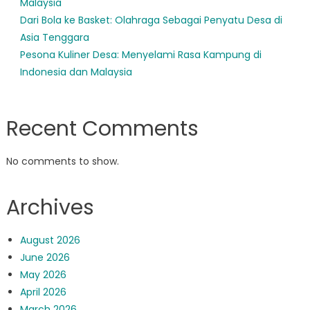
Malaysia
Dari Bola ke Basket: Olahraga Sebagai Penyatu Desa di
Asia Tenggara
Pesona Kuliner Desa: Menyelami Rasa Kampung di
Indonesia dan Malaysia
Recent Comments
No comments to show.
Archives
August 2026
June 2026
May 2026
April 2026
March 2026