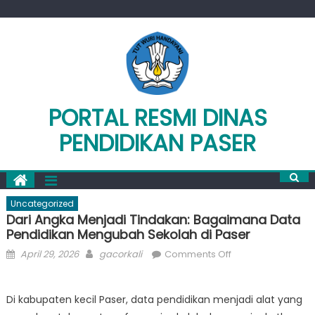
Skip
to
content
PORTAL RESMI DINAS
PENDIDIKAN PASER
Uncategorized
Dari Angka Menjadi Tindakan: Bagaimana Data
Pendidikan Mengubah Sekolah di Paser
Posted
Author
on
April 29, 2026
gacorkali
Comments Off
on
Dari
Angka
Di kabupaten kecil Paser, data pendidikan menjadi alat yang
Menjadi