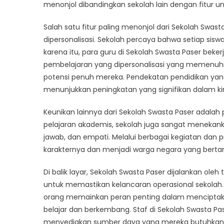
Uniq
menonjol dibandingkan sekolah lain dengan fitur uni
Featu
Salah satu fitur paling menonjol dari Sekolah Sw
of
Seko
dipersonalisasi. Sekolah percaya bahwa setiap sisw
Swas
karena itu, para guru di Sekolah Swasta Paser b
Pase
pembelajaran yang dipersonalisasi yang memen
potensi penuh mereka. Pendekatan pendidikan yang d
menunjukkan peningkatan yang signifikan dalam ki
Keunikan lainnya dari Sekolah Swasta Paser adal
pelajaran akademis, sekolah juga sangat menekanka
jawab, dan empati. Melalui berbagai kegiatan d
karakternya dan menjadi warga negara yang bertan
Di balik layar, Sekolah Swasta Paser dijalankan oleh
untuk memastikan kelancaran operasional sekolah. 
orang memainkan peran penting dalam menciptaka
belajar dan berkembang. Staf di Sekolah Swasta P
menyediakan sumber daya yang mereka butuhkan u