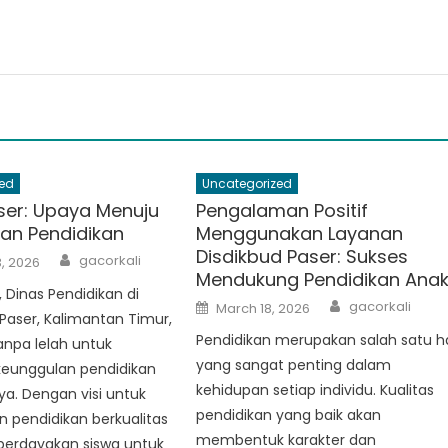
ed
Uncategorized
aser: Upaya Menuju
Pengalaman Positif
an Pendidikan
Menggunakan Layanan
Disdikbud Paser: Sukses
Author
gacorkali
, 2026
Mendukung Pendidikan Ana
, Dinas Pendidikan di
Author
Posted
gacorkali
March 18, 2026
on
aser, Kalimantan Timur,
Pendidikan merupakan salah satu h
npa lelah untuk
yang sangat penting dalam
eunggulan pendidikan
kehidupan setiap individu. Kualitas
ya. Dengan visi untuk
pendidikan yang baik akan
 pendidikan berkualitas
membentuk karakter dan
rdayakan siswa untuk