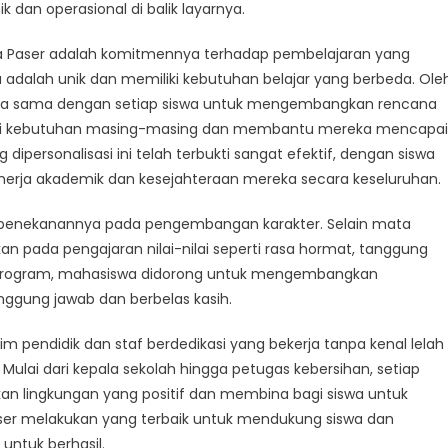
ue
k dan operasional di balik layarnya.
res
asta Paser adalah komitmennya terhadap pembelajaran yang
lah
a adalah unik dan memiliki kebutuhan belajar yang berbeda. Ole
ta
ekerja sama dengan setiap siswa untuk mengembangkan rencana
r
uhi kebutuhan masing-masing dan membantu mereka mencapai
ipersonalisasi ini telah terbukti sangat efektif, dengan siswa
nerja akademik dan kesejahteraan mereka secara keseluruhan.
ah penekanannya pada pengembangan karakter. Selain mata
n pada pengajaran nilai-nilai seperti rasa hormat, tanggung
an program, mahasiswa didorong untuk mengembangkan
ggung jawab dan berbelas kasih.
 tim pendidik dan staf berdedikasi yang bekerja tanpa kenal lelah
Mulai dari kepala sekolah hingga petugas kebersihan, setiap
n lingkungan yang positif dan membina bagi siswa untuk
aser melakukan yang terbaik untuk mendukung siswa dan
ntuk berhasil.