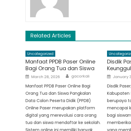
Related Articles
Uncategorized
Uncategoriz
Manfaat PPDB Paser Online
Disdik P
Bagi Orang Tua dan Siswa
Keunggul
Author
Posted
Posted
gacorkali
March 28, 2026
January 3
on
on
Manfaat PPDB Paser Online Bagi
Disdik Paser
Orang Tua dan Siswa Pangkalan
Kabupaten P
Data Calon Peserta Didik (PPDB)
berupaya ta
Online Paser merupakan platform
mencapai k
digital yang merevolusi cara orang
bagi siswan
tua dan siswa mendaftar ke sekolah.
memberikan
Sistem online ini memiliki banyak
yang membe