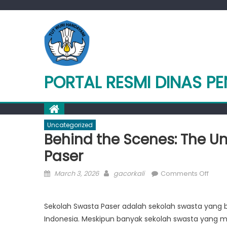
Skip
to
content
PORTAL RESMI DINAS PE
Uncategorized
Behind the Scenes: The U
Paser
Posted
Author
on
March 3, 2026
gacorkali
Comments Off
on
Behi
the
Sekolah Swasta Paser adalah sekolah swasta yang b
Scen
Indonesia. Meskipun banyak sekolah swasta yang 
The